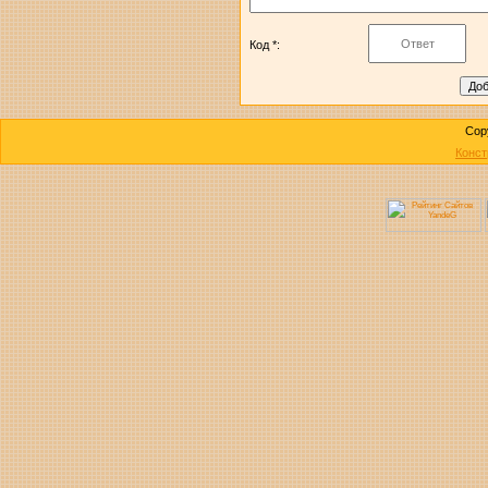
Код *:
Cop
Конст