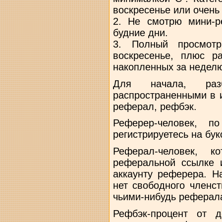
воскресенье или очень 
2. Не смотрю мини-р
будние дни.
3. Полный просмот
воскресенье, плюс р
накопленных за неделю
Для начала, раз
распространенными в 
реферал, рефбэк.
Реферер-человек, п
регистрируетесь на бук
Реферал-человек, к
реферальной ссылке и
аккаунту реферера. Н
нет свободного членс
чьими-нибудь реферал
Рефбэк-процент от 