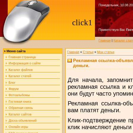
Понедельник, 10.08.20
click1
Приветствую Вас
Гос
Главная
|
Каталог стат
»
Меню сайта
Главная
»
Статьи
»
Мои статьи
Главная страница
Рекламная ссылка-объявле
Информация о сайте
деньги.
Каталог файлов
Каталог статей
Для начала, запомнит
Блог
рекламная ссылка и к
Форум
они будут часто упомин
Фотоальбомы
Гостевая книга
Рекламная ссылка-объ
Обратная связь
вам платят деньги.
Каталог сайтов
Клик-подтверждение п
Доска объявлений
клик начисляют деньги 
Онлайн игры