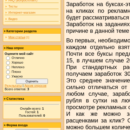
FAQ (вопрос/ответ)
Заработок на буксах-э
Тесты
на кликах по реклам
Интернет-магазин
будет рассматриваться
Видео
Заработок на заданиях
причине в данной теме
»
Категории раздела
Мои статьи
[1]
Во первых, необходимо 
каждом отдельно взят
»
Наш опрос
Почти все буксы пред
Оцените мой сайт
Отлично
15, в лучшем случае 2
Хорошо
При стандартных ра
Неплохо
Плохо
получаем заработок 30
Ужасно
Это среднее значение
Результаты
|
Архив опросов
сильно отличаться от
Всего ответов:
3
любом случае, зараб
»
Статистика
рубля в сутки на лю
просмотре рекламных с
Онлайн всего:
1
Гостей:
1
И как же можно за
Пользователей:
0
расценками за клик? 
»
Форма входа
можно большем количес