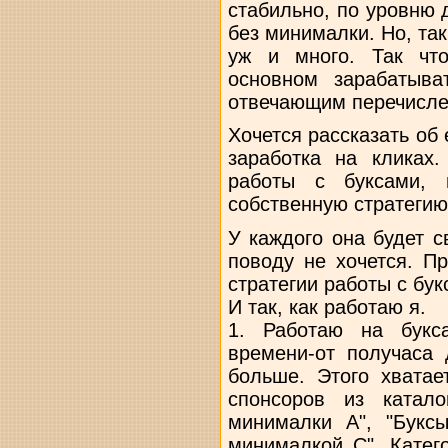
стабильно, по уровню 
без минималки. Но, так
уж и много. Так чт
основном зарабатыва
отвечающим перечисле
Хочется рассказать о
заработка на кликах
работы с буксами, 
собственную стратегию
У каждого она будет с
поводу не хочется. П
стратегии работы с бук
И так, как работаю я.
1. Работаю на букс
времени-от получаса 
больше. Этого хватае
спонсоров из катал
минималки A", "Букс
минималкой С". Катег