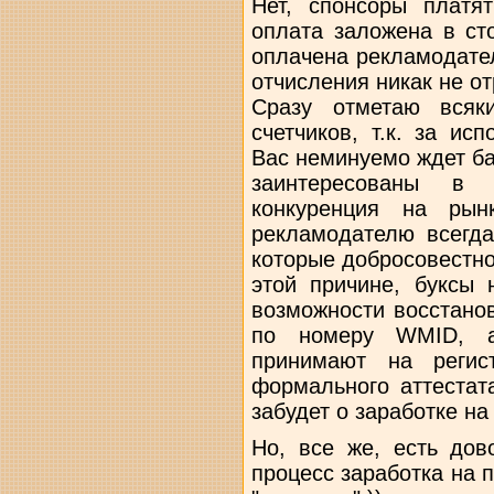
Нет, спонсоры платя
оплата заложена в ст
оплачена рекламодате
отчисления никак не о
Сразу отметаю всяк
счетчиков, т.к. за и
Вас неминуемо ждет ба
заинтересованы в п
конкуренция на рын
рекламодателю всегда
которые добросовестно
этой причине, буксы
возможности восстанов
по номеру WMID, а
принимают на регис
формального аттеста
забудет о заработке на
Но, все же, есть дов
процесс заработка на 