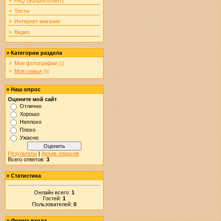
FAQ (вопрос/ответ)
Тесты
Интернет-магазин
Видео
»
Категории раздела
Мои фотографии
[1]
Моя семья
[0]
»
Наш опрос
Оцените мой сайт
Отлично
Хорошо
Неплохо
Плохо
Ужасно
Результаты
|
Архив опросов
Всего ответов:
3
»
Статистика
Онлайн всего:
1
Гостей:
1
Пользователей:
0
»
Форма входа